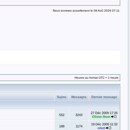
Nous sommes actuellement le 08 Aoû 2026 07:11
Heures au format UTC + 1 heure
Sujets
Messages
Dernier message
27 Déc 2009 17:26
552
3243
Olivier Muet
19 Déc 2009 11:32
188
1174
cricri