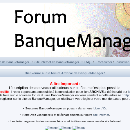
m de BanqueManager
•
Site Internet de BanqueManager
•
FAQ
•
Rechercher
•
Inscription
Bienvenue sur le forum Archive de BanqueManager !
A lire Important :
L'inscription des nouveaux utilisateurs sur ce Forum n'est plus possible.
rouillé
. Il reste cependant accessible à la consultation et un lien
ARCHIVE
a été installé sur
l
e faire sur le nouveau forum du site BanqueManager en vous rendant à cette adresse :
http
egistrer sur le site de BanqueManager, en réutilisant votre login et votre mot de passe pour 
• Soutenez BanqueManager en postant dans notre
Livre d'Or
.
• Retrouvez vos tutoriels et téléchargements sur notre
site Internet
.
• Les téléchargements des versions bêta sont limitées aux membres du site Internet.