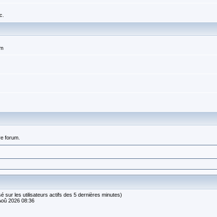
c.
um
re forum.
basé sur les utilisateurs actifs des 5 dernières minutes)
Aoû 2026 08:36