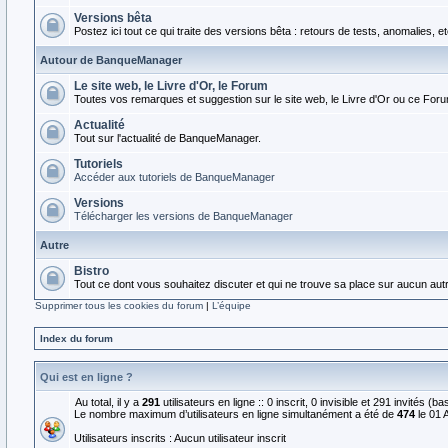
Versions bêta
Postez ici tout ce qui traite des versions bêta : retours de tests, anomalies, et
Autour de BanqueManager
Le site web, le Livre d'Or, le Forum
Toutes vos remarques et suggestion sur le site web, le Livre d'Or ou ce For
Actualité
Tout sur l'actualité de BanqueManager.
Tutoriels
Accéder aux tutoriels de BanqueManager
Versions
Télécharger les versions de BanqueManager
Autre
Bistro
Tout ce dont vous souhaitez discuter et qui ne trouve sa place sur aucun aut
Supprimer tous les cookies du forum
|
L’équipe
Index du forum
Qui est en ligne ?
Au total, il y a
291
utilisateurs en ligne :: 0 inscrit, 0 invisible et 291 invités (
Le nombre maximum d’utilisateurs en ligne simultanément a été de
474
le 01 
Utilisateurs inscrits : Aucun utilisateur inscrit