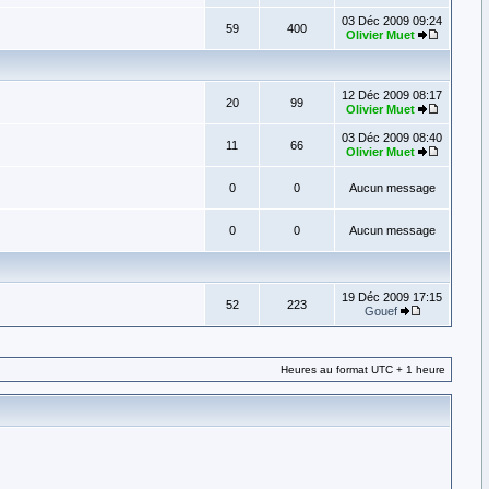
03 Déc 2009 09:24
59
400
Olivier Muet
12 Déc 2009 08:17
20
99
Olivier Muet
03 Déc 2009 08:40
11
66
Olivier Muet
0
0
Aucun message
0
0
Aucun message
19 Déc 2009 17:15
52
223
Gouef
Heures au format UTC + 1 heure