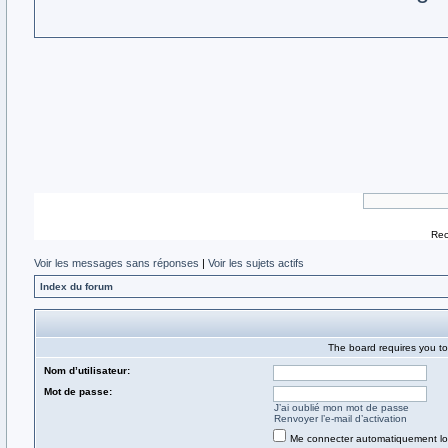
Rec
Voir les messages sans réponses
|
Voir les sujets actifs
Index du forum
The board requires you to 
Nom d’utilisateur:
Mot de passe:
J’ai oublié mon mot de passe
Renvoyer l’e-mail d’activation
Me connecter automatiquement lor