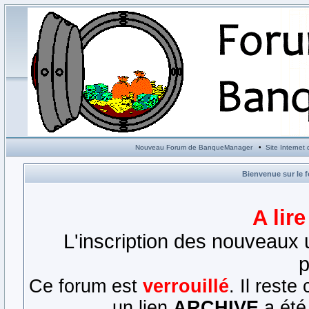
Nouveau Forum de BanqueManager
•
Site Interne
Bienvenue sur le 
A lir
L'inscription des nouveaux u
p
Ce forum est
verrouillé
. Il rest
un lien
ARCHIVE
a été