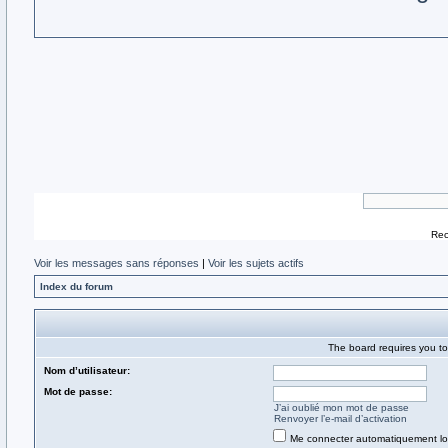
Rec
Voir les messages sans réponses
|
Voir les sujets actifs
Index du forum
The board requires you to 
Nom d’utilisateur:
Mot de passe:
J’ai oublié mon mot de passe
Renvoyer l’e-mail d’activation
Me connecter automatiquement lor