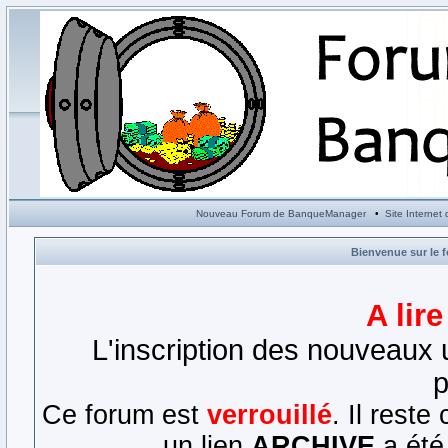
Nouveau Forum de BanqueManager
•
Site Interne
Bienvenue sur le 
A lir
L'inscription des nouveaux u
p
Ce forum est
verrouillé
. Il rest
un lien
ARCHIVE
a été