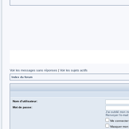
Voir les messages sans réponses
|
Voir les sujets actifs
Index du forum
Nom d’utilisateur:
Mot de passe:
J’ai oublié mon 
Renvoyer l’e-mail 
Me connecter 
Masquer mon s