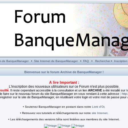
m de BanqueManager
•
Site Internet de BanqueManager
•
FAQ
•
Rechercher
•
Inscription
Bienvenue sur le forum Archive de BanqueManager !
A lire Important :
L'inscription des nouveaux utilisateurs sur ce Forum n'est plus possible.
rouillé
. Il reste cependant accessible à la consultation et un lien
ARCHIVE
a été installé sur
l
e faire sur le nouveau forum du site BanqueManager en vous rendant à cette adresse :
http
egistrer sur le site de BanqueManager, en réutilisant votre login et votre mot de passe pour 
• Soutenez BanqueManager en postant dans notre
Livre d'Or
.
• Retrouvez vos tutoriels et téléchargements sur notre
site Internet
.
• Les téléchargements des versions bêta sont limitées aux membres du site Internet.