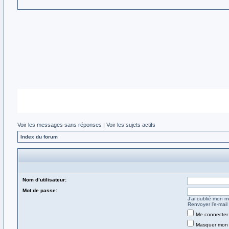
Voir les messages sans réponses
|
Voir les sujets actifs
Index du forum
Nom d’utilisateur:
Mot de passe:
J’ai oublié mon 
Renvoyer l’e-mail 
Me connecter 
Masquer mon s