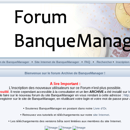
m de BanqueManager
•
Site Internet de BanqueManager
•
FAQ
•
Rechercher
•
Inscription
Bienvenue sur le forum Archive de BanqueManager !
A lire Important :
L'inscription des nouveaux utilisateurs sur ce Forum n'est plus possible.
rouillé
. Il reste cependant accessible à la consultation et un lien
ARCHIVE
a été installé sur
l
e faire sur le nouveau forum du site BanqueManager en vous rendant à cette adresse :
http
egistrer sur le site de BanqueManager, en réutilisant votre login et votre mot de passe pour 
• Soutenez BanqueManager en postant dans notre
Livre d'Or
.
• Retrouvez vos tutoriels et téléchargements sur notre
site Internet
.
• Les téléchargements des versions bêta sont limitées aux membres du site Internet.