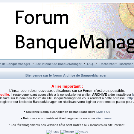
m de BanqueManager
•
Site Internet de BanqueManager
•
FAQ
•
Rechercher
•
Inscription
Bienvenue sur le forum Archive de BanqueManager !
A lire Important :
L'inscription des nouveaux utilisateurs sur ce Forum n'est plus possible.
rouillé
. Il reste cependant accessible à la consultation et un lien
ARCHIVE
a été installé sur
l
e faire sur le nouveau forum du site BanqueManager en vous rendant à cette adresse :
http
egistrer sur le site de BanqueManager, en réutilisant votre login et votre mot de passe pour 
• Soutenez BanqueManager en postant dans notre
Livre d'Or
.
• Retrouvez vos tutoriels et téléchargements sur notre
site Internet
.
• Les téléchargements des versions bêta sont limitées aux membres du site Internet.