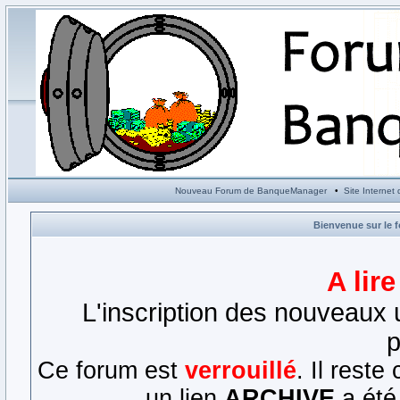
Nouveau Forum de BanqueManager
•
Site Interne
Bienvenue sur le 
A lir
L'inscription des nouveaux u
p
Ce forum est
verrouillé
. Il rest
un lien
ARCHIVE
a été