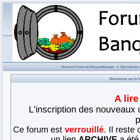
Nouveau Forum de BanqueManager
•
Site Interne
Bienvenue sur le 
A lir
L'inscription des nouveaux u
p
Ce forum est
verrouillé
. Il rest
un lien
ARCHIVE
a été