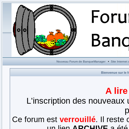
Nouveau Forum de BanqueManager
•
Site Interne
Bienvenue sur le 
A lir
L'inscription des nouveaux u
p
Ce forum est
verrouillé
. Il rest
un lien
ARCHIVE
a été