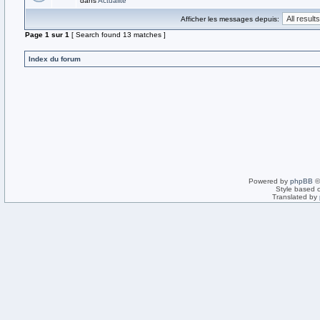
dans
Actualité
Afficher les messages depuis:
Page
1
sur
1
[ Search found 13 matches ]
Index du forum
Powered by
phpBB
©
Style based 
Translated by