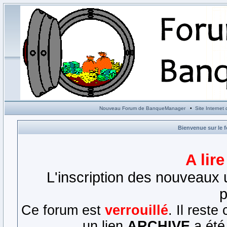
Nouveau Forum de BanqueManager
•
Site Interne
Bienvenue sur le 
A lir
L'inscription des nouveaux u
p
Ce forum est
verrouillé
. Il rest
un lien
ARCHIVE
a été