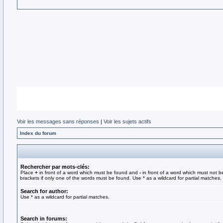
Voir les messages sans réponses
|
Voir les sujets actifs
Index du forum
Rechercher par mots-clés:
Place
+
in front of a word which must be found and
-
in front of a word which must not b
brackets if only one of the words must be found. Use * as a wildcard for partial matches.
Search for author:
Use * as a wildcard for partial matches.
Search in forums: