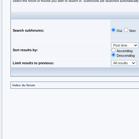
Select the forum or forums you wish to search in. Subforums are searched automatically 
Search subforums:
Oui
Non
Sort results by:
Ascending
Descending
Limit results to previous:
Index du forum