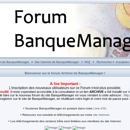
m de BanqueManager
•
Site Internet de BanqueManager
•
FAQ
•
Rechercher
•
Inscription
Bienvenue sur le forum Archive de BanqueManager !
A lire Important :
L'inscription des nouveaux utilisateurs sur ce Forum n'est plus possible.
rouillé
. Il reste cependant accessible à la consultation et un lien
ARCHIVE
a été installé sur
l
e faire sur le nouveau forum du site BanqueManager en vous rendant à cette adresse :
http
egistrer sur le site de BanqueManager, en réutilisant votre login et votre mot de passe pour 
• Soutenez BanqueManager en postant dans notre
Livre d'Or
.
• Retrouvez vos tutoriels et téléchargements sur notre
site Internet
.
• Les téléchargements des versions bêta sont limitées aux membres du site Internet.