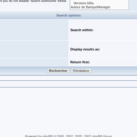
if you do not disable “search subforums“ below.
Search options
Search within:
Display results as:
Return first:
Powered by
phpBB
© 2000, 2002, 2005, 2007 phpBB Group