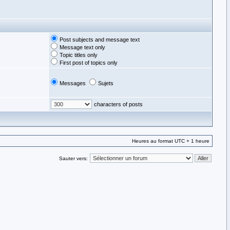
Post subjects and message text
Message text only
Topic titles only
First post of topics only
Messages
Sujets
characters of posts
Heures au format UTC + 1 heure
Sauter vers: