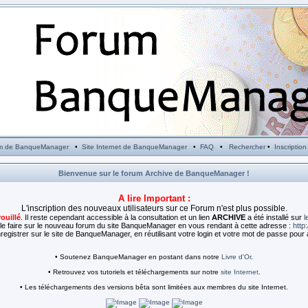
m de BanqueManager
•
Site Internet de BanqueManager
•
FAQ
•
Rechercher
•
Inscription
Bienvenue sur le forum Archive de BanqueManager !
A lire Important :
L'inscription des nouveaux utilisateurs sur ce Forum n'est plus possible.
rouillé
. Il reste cependant accessible à la consultation et un lien
ARCHIVE
a été installé sur
l
e faire sur le nouveau forum du site BanqueManager en vous rendant à cette adresse :
http
egistrer sur le site de BanqueManager, en réutilisant votre login et votre mot de passe pour 
• Soutenez BanqueManager en postant dans notre
Livre d'Or
.
• Retrouvez vos tutoriels et téléchargements sur notre
site Internet
.
• Les téléchargements des versions bêta sont limitées aux membres du site Internet.