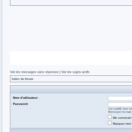
Voir les messages sans réponses
|
Voir les sujets actifs
Index du forum
Nom d’utilisateur:
Password:
J’ai oublié mon 
Renvoyer l’e-mail 
Me connecter 
Masquer mon s