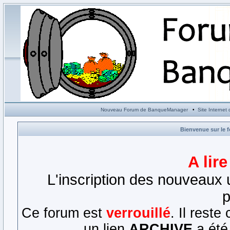
Nouveau Forum de BanqueManager
•
Site Interne
Bienvenue sur le 
A lir
L'inscription des nouveaux u
p
Ce forum est
verrouillé
. Il rest
un lien
ARCHIVE
a été