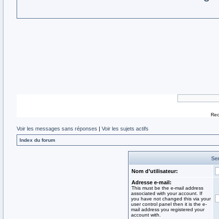
Rec
Voir les messages sans réponses
|
Voir les sujets actifs
Index du forum
Sen
Nom d’utilisateur:
Adresse e-mail:
This must be the e-mail address
associated with your account. If
you have not changed this via your
user control panel then it is the e-
mail address you registered your
account with.