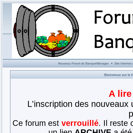
Nouveau Forum de BanqueManager
•
Site Interne
Bienvenue sur le 
A lir
L'inscription des nouveaux u
p
Ce forum est
verrouillé
. Il rest
un lien
ARCHIVE
a été