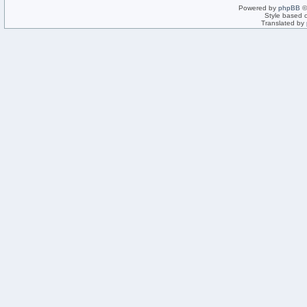
Powered by
phpBB
©
Style based 
Translated by