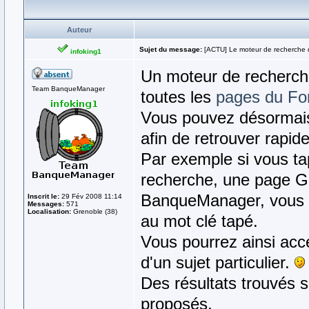
Auteur
Sujet du message:
[ACTU] Le moteur de recherche
infoking1
Un moteur de recherch
Team BanqueManager
toutes les
pages du F
Vous pouvez désormais
afin de retrouver rapide
Par exemple si vous t
recherche, une page G
BanqueManager, vous p
Inscrit le:
29 Fév 2008 11:14
Messages:
571
Localisation:
Grenoble (38)
au mot clé tapé.
Vous pourrez ainsi accé
d'un sujet particulier.
Des résultats trouvés 
proposés.