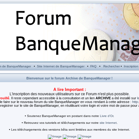
m de BanqueManager
•
Site Internet de BanqueManager
•
FAQ
•
Rechercher
•
Inscription
Bienvenue sur le forum Archive de BanqueManager !
A lire Important :
L'inscription des nouveaux utilisateurs sur ce Forum n'est plus possible.
rouillé
. Il reste cependant accessible à la consultation et un lien
ARCHIVE
a été installé sur
l
e faire sur le nouveau forum du site BanqueManager en vous rendant à cette adresse :
http
egistrer sur le site de BanqueManager, en réutilisant votre login et votre mot de passe pour 
• Soutenez BanqueManager en postant dans notre
Livre d'Or
.
• Retrouvez vos tutoriels et téléchargements sur notre
site Internet
.
• Les téléchargements des versions bêta sont limitées aux membres du site Internet.