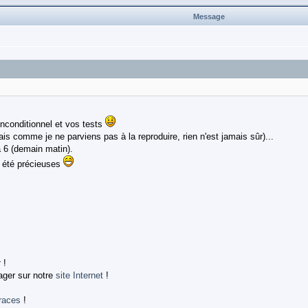
Message
inconditionnel et vos tests
s comme je ne parviens pas à la reproduire, rien n'est jamais sûr)...
ta 6 (demain matin).
t été précieuses
!
r
!
ager sur notre
site Internet
!
races
!