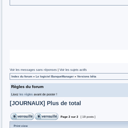
Voir les messages sans réponses
|
Voir les sujets actifs
Index du forum
»
Le logiciel BanqueManager
»
Versions bêta
Règles du forum
Lisez
les règles
avant de poster !
[JOURNAUX] Plus de total
Page
2
sur
2
[ 19 posts ]
Print view