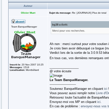
Auteur
Olivier Muet
Sujet du message:
Re: [JOURNAUX] Plus de total
bg38 a écrit:
Team BanqueManager
Merci pour vos recherches.
Ah non : merci surtout pour votre soutien 
Je crois bien avoir débusqué ce bogue (mai
Verdict lors de la sortie de la 3.0.9.53 bê
En tous cas, vos dernières remarques on
Inscrit le:
20 Nov 2007 10:25
_________________
Messages:
1516
Localisation:
Montbéliard
@ votre écoute
Le Team BanqueManager.
---------------------------
Soutenez BanqueManager en cliquant
ici
Vous pouvez aussi remplir notre
Livre d'O
Retrouvez toute l'actualité de BanqueMan
Envoyez-moi vos MP en cliquant
ici
.
En cas de problème :
envoyez-nous vos t