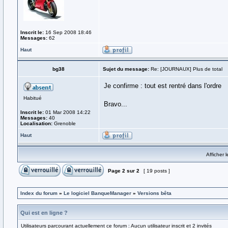
Inscrit le:
16 Sep 2008 18:46
Messages:
62
Haut
bg38
Sujet du message:
Re: [JOURNAUX] Plus de total
Je confirme : tout est rentré dans l'ordre
Habitué
Bravo...
Inscrit le:
01 Mar 2008 14:22
Messages:
40
Localisation:
Grenoble
Haut
Afficher 
Page
2
sur
2
[ 19 posts ]
Index du forum
»
Le logiciel BanqueManager
»
Versions bêta
Qui est en ligne ?
Utilisateurs parcourant actuellement ce forum : Aucun utilisateur inscrit et 2 invités