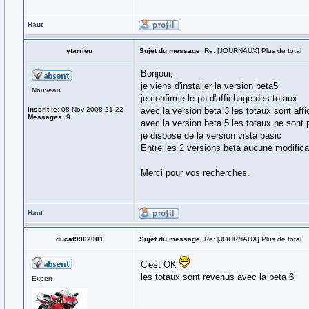
Haut
ytarrieu
Sujet du message:
Re: [JOURNAUX] Plus de total
Bonjour,
je viens d'installer la version beta5
Nouveau
je confirme le pb d'affichage des totaux
Inscrit le:
08 Nov 2008 21:22
avec la version beta 3 les totaux sont aff
Messages:
9
avec la version beta 5 les totaux ne sont 
je dispose de la version vista basic
Entre les 2 versions beta aucune modific
Merci pour vos recherches.
Haut
ducat9962001
Sujet du message:
Re: [JOURNAUX] Plus de total
C'est OK
les totaux sont revenus avec la beta 6
Expert