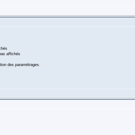
ichés
pas affichés
ation des paramètrages.