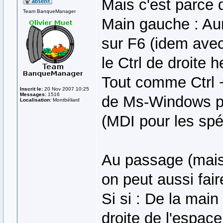
Mais c'est parce
Team BanqueManager
Main gauche : Auri
sur F6 (idem avec
le Ctrl de droite 
Tout comme Ctrl +
Inscrit le:
20 Nov 2007 10:25
Messages:
1516
de Ms-Windows pou
Localisation:
Montbéliard
(MDI pour les spéc
Au passage (mais 
on peut aussi fai
Si si : De la main
droite de l'espace,