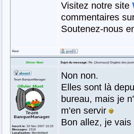
Visitez notre site
commentaires sur 
Soutenez-nous en
Haut
Olivier Muet
Sujet du message:
Re: [Journaux] Onglets des jour
Non non.
Team BanqueManager
Elles sont là depu
bureau, mais je 
m'en servir
Bon allez, je vai
Inscrit le:
20 Nov 2007 10:25
Messages:
1516
Localisation:
Montbéliard