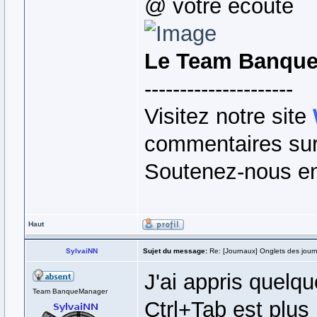
@ votre écoute
Le Team Banqu
---------------------
Visitez notre site
commentaires sur 
Soutenez-nous en
Haut
SylvaiNN
Sujet du message:
Re: [Journaux] Onglets des jour
J'ai appris quelq
Team BanqueManager
Ctrl+Tab est plus