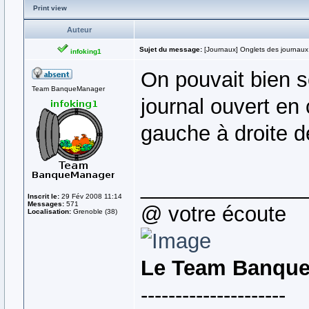
Print view
Auteur
Sujet du message:
[Journaux] Onglets des journaux
infoking1
On pouvait bien sé
Team BanqueManager
journal ouvert en 
gauche à droite d
______________
Inscrit le:
29 Fév 2008 11:14
Messages:
571
@ votre écoute
Localisation:
Grenoble (38)
Le Team Banqu
---------------------