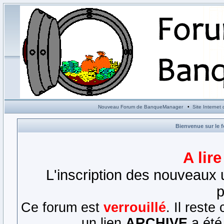
Nouveau Forum de BanqueManager
•
Site Interne
Bienvenue sur le 
A lir
L'inscription des nouveaux u
p
Ce forum est
verrouillé
. Il rest
un lien
ARCHIVE
a été