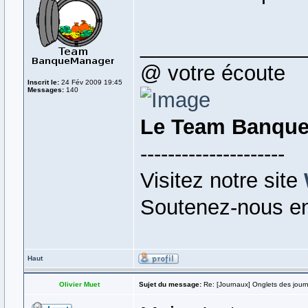
______________
@ votre écoute
Inscrit le:
24 Fév 2009 19:45
Messages:
140
Le Team Banqu
---------------------
Visitez notre site
Soutenez-nous en
Haut
Olivier Muet
Sujet du message:
Re: [Journaux] Onglets des jour