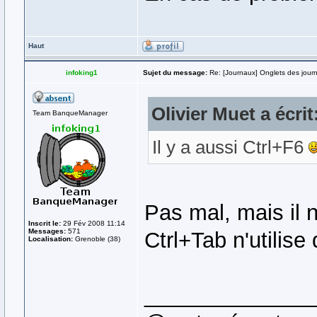
Haut
infoking1
Sujet du message:
Re: [Journaux] Onglets des jour
Olivier Muet a écrit
Team BanqueManager
Il y a aussi Ctrl+F6
Pas mal, mais il 
Inscrit le:
29 Fév 2008 11:14
Messages:
571
Ctrl+Tab n'utilis
Localisation:
Grenoble (38)
______________