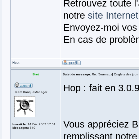
Retrouvez toute l
notre
site Internet
Envoyez-moi vos
En cas de problè
Haut
Bret
Sujet du message:
Re: [Journaux] Onglets des jour
Hop : fait en 3.0.
Team BanqueManager
______________
Vous appréciez B
Inscrit le:
14 Déc 2007 17:51
Messages:
849
remplissant notr