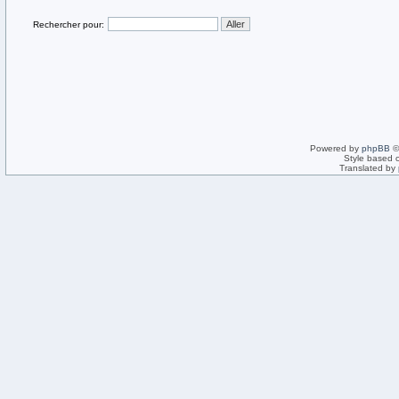
Rechercher pour:
Powered by
phpBB
©
Style based 
Translated by