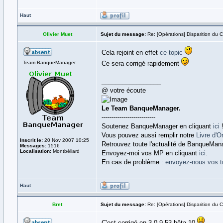
Haut
Olivier Muet
Sujet du message:
Re: [Opérations] Disparition du 
Cela rejoint en effet
ce topic
Team BanqueManager
Ce sera corrigé rapidement
_________________
@ votre écoute
Le Team BanqueManager.
---------------------------
Soutenez BanqueManager en cliquant
ici
Vous pouvez aussi remplir notre
Livre d'O
Inscrit le:
20 Nov 2007 10:25
Retrouvez toute l'actualité de BanqueMan
Messages:
1516
Localisation:
Montbéliard
Envoyez-moi vos MP en cliquant
ici
.
En cas de problème :
envoyez-nous vos t
Haut
Bret
Sujet du message:
Re: [Opérations] Disparition du 
C'est corrigé en 3.0.9.53 bêta 10