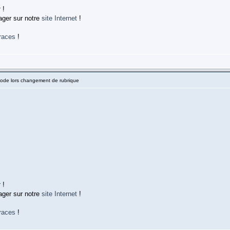
r
!
ager sur notre
site Internet
!
races
!
Code lors changement de rubrique
!
r
!
ager sur notre
site Internet
!
races
!