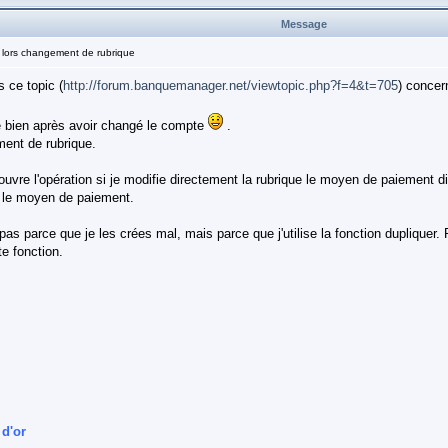
Message
 lors changement de rubrique
 ce topic (
http://forum.banquemanager.net/viewtopic.php?f=4&t=705
) concer
e bien après avoir changé le compte
.
ment de rubrique.
j'ouvre l'opération si je modifie directement la rubrique le moyen de paiement di
 le moyen de paiement.
n pas parce que je les crées mal, mais parce que j'utilise la fonction dupliqu
e fonction.
 d'or