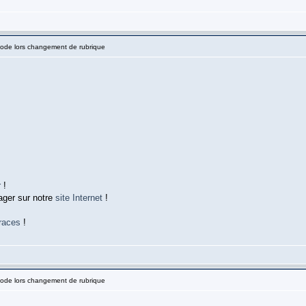
Code lors changement de rubrique
!
r
!
ager sur notre
site Internet
!
races
!
Code lors changement de rubrique