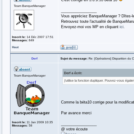
Team BanqueManager
_________________
Vous appréciez BanqueManager ? Dîtes-le
Retrouvez toute l'actualité de BanqueMan
Envoyez-moi vos MP en cliquant
ici
.
Inscrit le:
14 Déc 2007 17:51
Messages:
849
Haut
Derf
Sujet du message:
Re: [Opérations] Disparition du 
Derf a écrit:
Team BanqueManager
j'utilise la fonction dupliquer. Pouvez-vous éga
Comme la béta10 corrige pour la modifica
Par avance merci
Inscrit le:
11 Jan 2009 10:35
_________________
Messages:
58
@ votre écoute