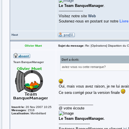
Le Team BanqueManager
.
---------------------
Visitez notre site
Web
Soutenez-nous en postant sur notre
Livre
Haut
Olivier Muet
Sujet du message:
Re: [Opérations] Disparition du 
Derf a écrit:
Team BanqueManager
aviez-vous vu cette remarque?
Oui, mais vous avez raison, je ne lui avais
Ce sera corrigé pour la version finale
_________________
Inscrit le:
20 Nov 2007 10:25
@ votre écoute
Messages:
1516
Localisation:
Montbéliard
Le Team BanqueManager.
---------------------------
Soutenez BanqueManager en cliquant
ici