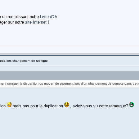
 en remplissant notre
Livre d'Or
!
ager sur notre
site Internet
!
Code lors changement de rubrique
lement corriger la disparition du moyen de paiement lors d'un changement de compte dans cette
tion
mais pas pour la duplication
, aviez-vous vu cette remarque?