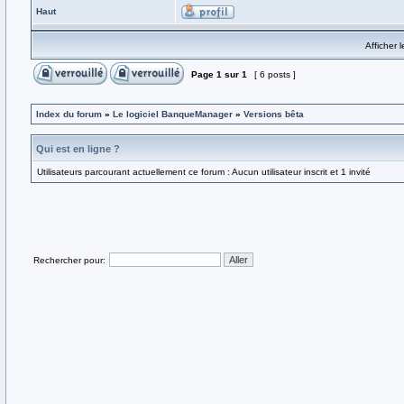
Haut
Afficher 
Page
1
sur
1
[ 6 posts ]
Index du forum
»
Le logiciel BanqueManager
»
Versions bêta
Qui est en ligne ?
Utilisateurs parcourant actuellement ce forum : Aucun utilisateur inscrit et 1 invité
Rechercher pour: