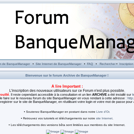
m de BanqueManager
•
Site Internet de BanqueManager
•
FAQ
•
Rechercher
•
Inscription
Bienvenue sur le forum Archive de BanqueManager !
A lire Important :
L'inscription des nouveaux utilisateurs sur ce Forum n'est plus possible.
rouillé
. Il reste cependant accessible à la consultation et un lien
ARCHIVE
a été installé sur
l
e faire sur le nouveau forum du site BanqueManager en vous rendant à cette adresse :
http
egistrer sur le site de BanqueManager, en réutilisant votre login et votre mot de passe pour 
• Soutenez BanqueManager en postant dans notre
Livre d'Or
.
• Retrouvez vos tutoriels et téléchargements sur notre
site Internet
.
• Les téléchargements des versions bêta sont limitées aux membres du site Internet.