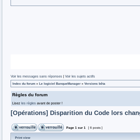
Voir les messages sans réponses
|
Voir les sujets actifs
Index du forum
»
Le logiciel BanqueManager
»
Versions bêta
Règles du forum
Lisez
les règles
avant de poster !
[Opérations] Disparition du Code lors cha
Page
1
sur
1
[ 6 posts ]
Print view