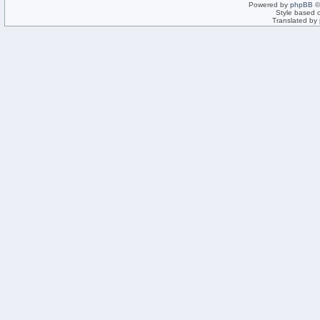
Powered by
phpBB
©
Style based 
Translated by