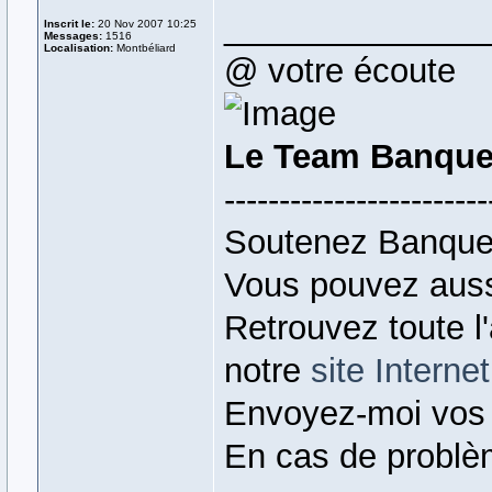
______________
Inscrit le:
20 Nov 2007 10:25
Messages:
1516
Localisation:
Montbéliard
@ votre écoute
Le Team Banque
------------------------
Soutenez Banque
Vous pouvez auss
Retrouvez toute l
notre
site Internet
Envoyez-moi vos
En cas de problè