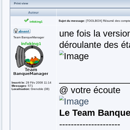
Print view
Auteur
Sujet du message:
[TOOLBOX] Résumé des compt
infoking1
une fois la version
Team BanqueManager
déroulante des ét
______________
Inscrit le:
29 Fév 2008 11:14
Messages:
571
@ votre écoute
Localisation:
Grenoble (38)
Le Team Banqu
---------------------