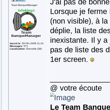
J'ai pas de bonne
Team BanqueManager
Lorsque je ferme 
(non visible), à l
déplie, la liste d
inexistante. Il y 
Inscrit le:
29 Fév 2008 11:14
Messages:
571
pas de liste des 
Localisation:
Grenoble (38)
1er screen.
______________
@ votre écoute
Le Team Banqu