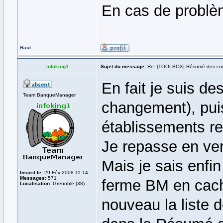
En cas de problè
Haut
infoking1
Sujet du message:
Re: [TOOLBOX] Résumé des co
En fait je suis d
Team BanqueManager
changement), puis
établissements re
Je repasse en ver
Mais je sais enfi
Inscrit le:
29 Fév 2008 11:14
Messages:
571
ferme BM en cacha
Localisation:
Grenoble (38)
nouveau la liste 