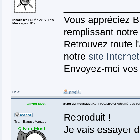
______________
Vous appréciez B
Inscrit le:
14 Déc 2007 17:51
Messages:
849
remplissant notr
Retrouvez toute l
notre
site Internet
Envoyez-moi vos
Haut
Olivier Muet
Sujet du message:
Re: [TOOLBOX] Résumé des co
Reproduit !
Team BanqueManager
Je vais essayer d