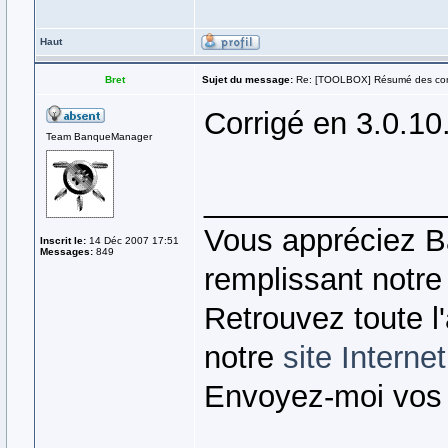
Haut
Bret
Sujet du message:
Re: [TOOLBOX] Résumé des co
Corrigé en 3.0.10
Team BanqueManager
______________
Vous appréciez B
Inscrit le:
14 Déc 2007 17:51
Messages:
849
remplissant notr
Retrouvez toute l
notre
site Internet
Envoyez-moi vos