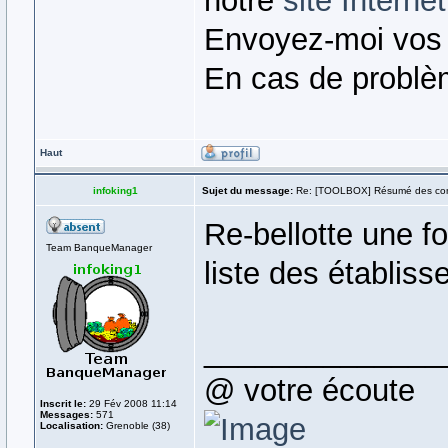
notre
site Internet
Envoyez-moi vos
En cas de problè
Haut
infoking1
Sujet du message:
Re: [TOOLBOX] Résumé des co
Re-bellotte une fo
Team BanqueManager
liste des établis
______________
@ votre écoute
Inscrit le:
29 Fév 2008 11:14
Messages:
571
Localisation:
Grenoble (38)