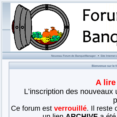
Nouveau Forum de BanqueManager
•
Site Interne
Bienvenue sur le 
A lir
L'inscription des nouveaux u
p
Ce forum est
verrouillé
. Il rest
un lien
ARCHIVE
a été