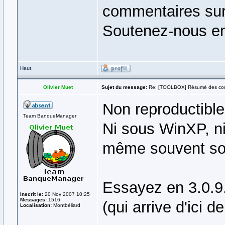
commentaires sur 
Soutenez-nous en
Haut
Olivier Muet
Sujet du message:
Re: [TOOLBOX] Résumé des co
Non reproductible
Team BanqueManager
Ni sous WinXP, ni
même souvent sou
Essayez en 3.0.9.
Inscrit le:
20 Nov 2007 10:25
Messages:
1516
(qui arrive d'ici d
Localisation:
Montbéliard