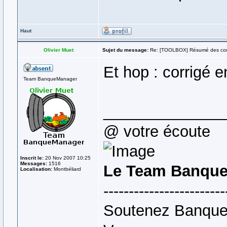
Haut
Olivier Muet
Sujet du message:
Re: [TOOLBOX] Résumé des co
Et hop : corrigé 
Team BanqueManager
______________
@ votre écoute
Inscrit le:
20 Nov 2007 10:25
Messages:
1516
Le Team Banque
Localisation:
Montbéliard
------------------------
Soutenez Banque