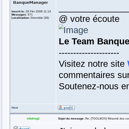
______________
Inscrit le:
29 Fév 2008 11:14
Messages:
571
@ votre écoute
Localisation:
Grenoble (38)
Le Team Banqu
---------------------
Visitez notre site
commentaires sur 
Soutenez-nous en
Haut
infoking1
Sujet du message:
Re: [TOOLBOX] Résumé des co