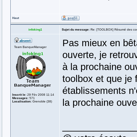
Haut
infoking1
Sujet du message:
Re: [TOOLBOX] Résumé des co
Pas mieux en bêta
Team BanqueManager
ouverte, je retrou
à la prochaine ouv
toolbox et que je 
établissements n'
Inscrit le:
29 Fév 2008 11:14
Messages:
571
la prochaine ouve
Localisation:
Grenoble (38)
______________