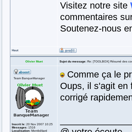
Visitez notre site
commentaires sur 
Soutenez-nous en
Haut
Olivier Muet
Sujet du message:
Re: [TOOLBOX] Résumé des co
Comme ça le pro
Team BanqueManager
Oups, il s'agit en
corrigé rapidemen
______________
Inscrit le:
20 Nov 2007 10:25
Messages:
1516
@ votre écoute
Localisation:
Montbéliard