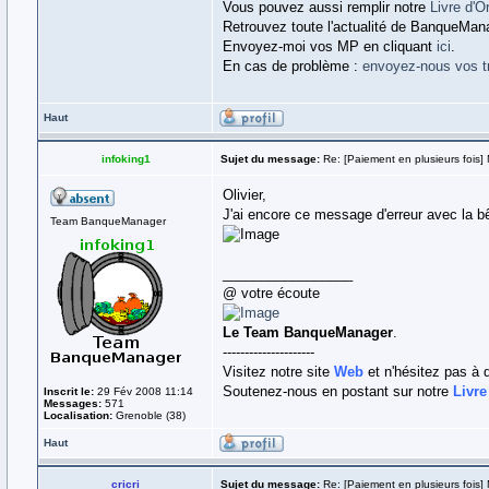
Vous pouvez aussi remplir notre
Livre d'O
Retrouvez toute l'actualité de BanqueMan
Envoyez-moi vos MP en cliquant
ici
.
En cas de problème :
envoyez-nous vos t
Haut
infoking1
Sujet du message:
Re: [Paiement en plusieurs fois] 
Olivier,
J'ai encore ce message d'erreur avec la bê
Team BanqueManager
_________________
@ votre écoute
Le Team BanqueManager
.
---------------------
Visitez notre site
Web
et n'hésitez pas à 
Soutenez-nous en postant sur notre
Livre
Inscrit le:
29 Fév 2008 11:14
Messages:
571
Localisation:
Grenoble (38)
Haut
cricri
Sujet du message:
Re: [Paiement en plusieurs fois] 