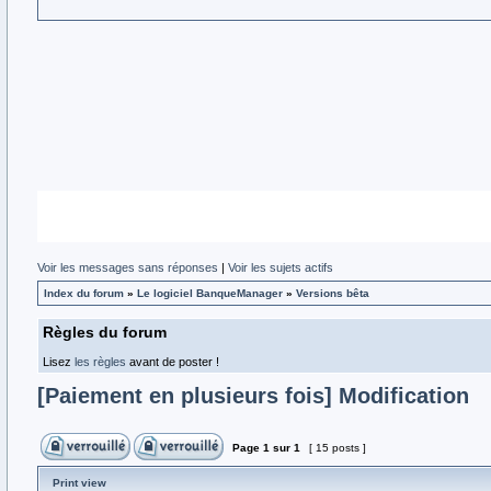
Voir les messages sans réponses
|
Voir les sujets actifs
Index du forum
»
Le logiciel BanqueManager
»
Versions bêta
Règles du forum
Lisez
les règles
avant de poster !
[Paiement en plusieurs fois] Modification
Page
1
sur
1
[ 15 posts ]
Print view