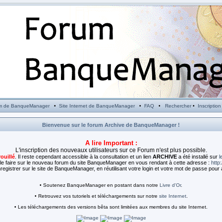
m de BanqueManager
•
Site Internet de BanqueManager
•
FAQ
•
Rechercher
•
Inscription
Bienvenue sur le forum Archive de BanqueManager !
A lire Important :
L'inscription des nouveaux utilisateurs sur ce Forum n'est plus possible.
rouillé
. Il reste cependant accessible à la consultation et un lien
ARCHIVE
a été installé sur
l
e faire sur le nouveau forum du site BanqueManager en vous rendant à cette adresse :
http
egistrer sur le site de BanqueManager, en réutilisant votre login et votre mot de passe pour 
• Soutenez BanqueManager en postant dans notre
Livre d'Or
.
• Retrouvez vos tutoriels et téléchargements sur notre
site Internet
.
• Les téléchargements des versions bêta sont limitées aux membres du site Internet.