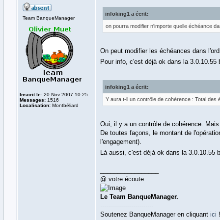
infoking1 a écrit:
Team BanqueManager
on pourra modifier n'importe quelle échéance dans
On peut modifier les échéances dans l'ordr
Pour info, c'est déjà ok dans la 3.0.10.55 
infoking1 a écrit:
Inscrit le:
20 Nov 2007 10:25
Y aura t-il un contrôle de cohérence : Total de
Messages:
1516
Localisation:
Montbéliard
Oui, il y a un contrôle de cohérence. Mais
De toutes façons, le montant de l'opération 
l'engagement).
Là aussi, c'est déjà ok dans la 3.0.10.55 
_________________
@ votre écoute
Le Team BanqueManager.
---------------------------
Soutenez BanqueManager en cliquant
ici