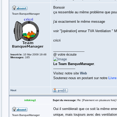
Bonsoir
ça ressemble au même problème que pour 
Team BanqueManager
j'ai exactement le même message
voir "[opération] erreur TVA Ventilation 
cricri
_________________
@ votre écoute
Inscrit le:
10 Mar 2009 19:48
Messages:
165
Le Team BanqueManager
.
---------------------
Visitez notre site
Web
Soutenez-nous en postant sur notre
Livre
Haut
infoking1
Sujet du message:
Re: [Paiement en plusieurs fois] 
Oui il semblerait que ce soit la même erreu
unique, mais toujours avec des ventilatio
Team BanqueManager