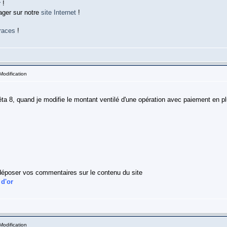
r
!
ager sur notre
site Internet
!
races
!
Modification
ta 8, quand je modifie le montant ventilé d'une opération avec paiement en pl
déposer vos commentaires sur le contenu du site
 d'or
Modification