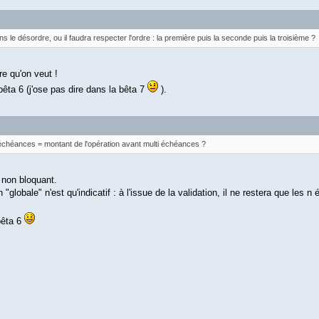
 le désordre, ou il faudra respecter l'ordre : la première puis la seconde puis la troisième ?
e qu'on veut !
bêta 6 (j'ose pas dire dans la bêta 7
).
s échéances = montant de l'opération avant multi échéances ?
 non bloquant.
"globale" n'est qu'indicatif : à l'issue de la validation, il ne restera que les 
bêta 6
!