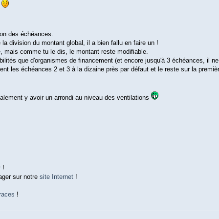
t
tion des échéances.
la division du montant global, il a bien fallu en faire un !
, mais comme tu le dis, le montant reste modifiable.
ibilités que d'organismes de financement (et encore jusqu'à 3 échéances, il ne 
sent les échéances 2 et 3 à la dizaine près par défaut et le reste sur la première
également y avoir un arrondi au niveau des ventilations
!
r
!
ager sur notre
site Internet
!
races
!