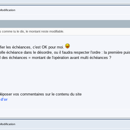
Modification
 comme tu le dis, le montant reste modifiable.
difier les échéances, c'est OK pour moi.
lle échéance dans le désordre, ou il faudra respecter l'ordre : la première pui
tal des échéances = montant de l'opération avant multi échéances ?
déposer vos commentaires sur le contenu du site
 d'or
Modification