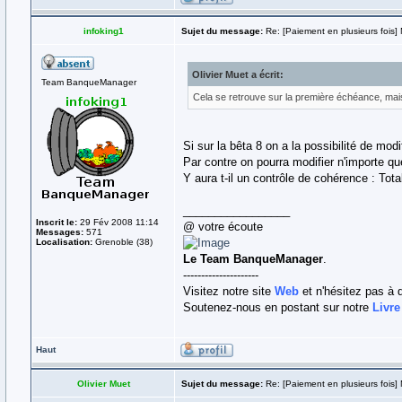
infoking1
Sujet du message:
Re: [Paiement en plusieurs fois] 
Olivier Muet a écrit:
Team BanqueManager
Cela se retrouve sur la première échéance, mais
Si sur la bêta 8 on a la possibilité de mo
Par contre on pourra modifier n'importe que
Y aura t-il un contrôle de cohérence : To
_________________
Inscrit le:
29 Fév 2008 11:14
@ votre écoute
Messages:
571
Localisation:
Grenoble (38)
Le Team BanqueManager
.
---------------------
Visitez notre site
Web
et n'hésitez pas à 
Soutenez-nous en postant sur notre
Livre
Haut
Olivier Muet
Sujet du message:
Re: [Paiement en plusieurs fois] 