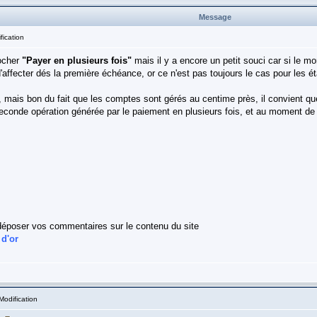
Message
fication
cocher
"Payer en plusieurs fois"
mais il y a encore un petit souci car si le mont
d'affecter dés la première échéance, or ce n'est pas toujours le cas pour les é
e, mais bon du fait que les comptes sont gérés au centime près, il convient q
 seconde opération générée par le paiement en plusieurs fois, et au moment de
déposer vos commentaires sur le contenu du site
 d'or
Modification