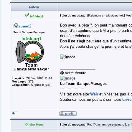
Auteur
Sujet du message:
[Paiement en plusieurs fois] Modi
infoking1
Bon avec la bêta 7, on peut maintenant 
écart d'un centime que BM a pris le parti 
Team BanqueManager
dernière échéance.
Bon il ne s'agit peut être que d'un centim
Alors j'ai voulu changer la première et la
_________________
@ votre écoute
Inscrit le:
29 Fév 2008 11:14
Messages:
571
Le Team BanqueManager
.
Localisation:
Grenoble (38)
---------------------
Visitez notre site
Web
et n'hésitez pas à 
Soutenez-nous en postant sur notre
Livre
Haut
Olivier Muet
Sujet du message:
Re: [Paiement en plusieurs fois] 