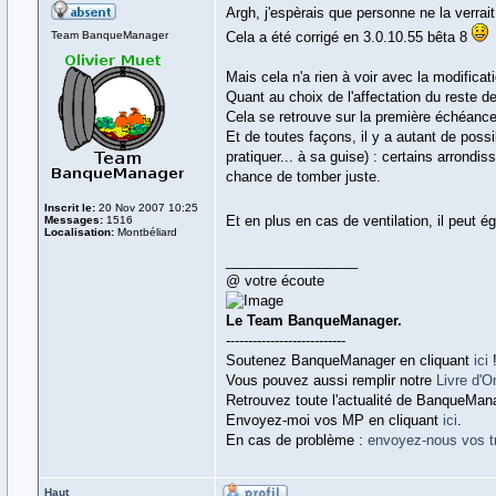
Argh, j'espèrais que personne ne la verrai
Team BanqueManager
Cela a été corrigé en 3.0.10.55 bêta 8
Mais cela n'a rien à voir avec la modifica
Quant au choix de l'affectation du reste de 
Cela se retrouve sur la première échéance
Et de toutes façons, il y a autant de poss
pratiquer... à sa guise) : certains arrondis
chance de tomber juste.
Inscrit le:
20 Nov 2007 10:25
Et en plus en cas de ventilation, il peut 
Messages:
1516
Localisation:
Montbéliard
_________________
@ votre écoute
Le Team BanqueManager.
---------------------------
Soutenez BanqueManager en cliquant
ici
Vous pouvez aussi remplir notre
Livre d'O
Retrouvez toute l'actualité de BanqueMan
Envoyez-moi vos MP en cliquant
ici
.
En cas de problème :
envoyez-nous vos t
Haut