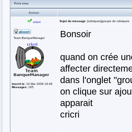
Print view
Auteur
Sujet du message:
[rubriques]groupe de rubriques
cricri
Bonsoir
Team BanqueManager
quand on crée une
affecter directem
dans l'onglet "gro
Inscrit le:
10 Mar 2009 19:48
Messages:
165
on clique sur ajo
apparait
cricri