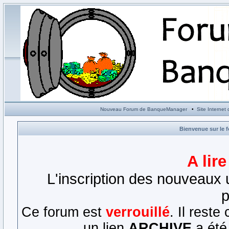
Nouveau Forum de BanqueManager
•
Site Interne
Bienvenue sur le 
A lir
L'inscription des nouveaux u
p
Ce forum est
verrouillé
. Il rest
un lien
ARCHIVE
a été