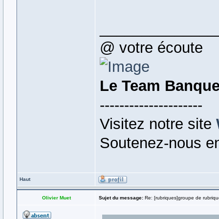
______________
@ votre écoute
Le Team Banqu
---------------------
Visitez notre site
Soutenez-nous en
Haut
Olivier Muet
Sujet du message:
Re: [rubriques]groupe de rubriq