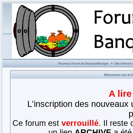
Nouveau Forum de BanqueManager
•
Site Interne
Bienvenue sur le 
A lir
L'inscription des nouveaux u
p
Ce forum est
verrouillé
. Il rest
un lien
ARCHIVE
a été