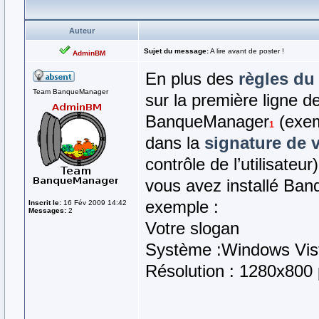
Auteur
Sujet du message:
A lire avant de poster !
AdminBM
En plus des
règles du
Team BanqueManager
sur la première ligne de
BanqueManager
(exemp
1
dans la
signature de v
contrôle de l’utilisateur
vous avez installé Ba
exemple :
Inscrit le:
16 Fév 2009 14:42
Messages:
2
Votre slogan
Système :Windows Vis
Résolution : 1280x800 