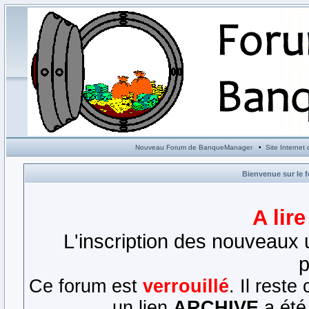
Nouveau Forum de BanqueManager
•
Site Interne
Bienvenue sur le 
A lir
L'inscription des nouveaux u
p
Ce forum est
verrouillé
. Il rest
un lien
ARCHIVE
a été