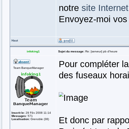
notre
site Internet
Envoyez-moi vos
Haut
infoking1
Sujet du message:
Re: [serveur] pb d'heure
Pour compléter la
Team BanqueManager
des fuseaux horai
Inscrit le:
29 Fév 2008 11:14
Messages:
571
Et donc par rappo
Localisation:
Grenoble (38)