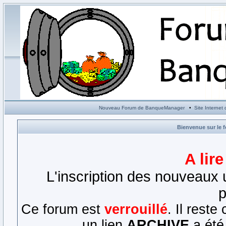
Nouveau Forum de BanqueManager
•
Site Interne
Bienvenue sur le 
A lir
L'inscription des nouveaux u
p
Ce forum est
verrouillé
. Il rest
un lien
ARCHIVE
a été