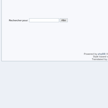
Rechercher pour:
Powered by
phpBB
©
Style based 
Translated by