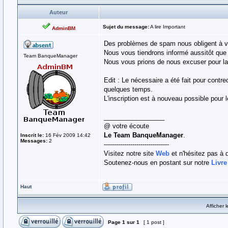
Auteur
Sujet du message:
A lire Important
AdminBM
Des problèmes de spam nous obligent à ver
Nous vous tiendrons informé aussitôt que 
Team BanqueManager
Nous vous prions de nous excuser pour l
Edit : Le nécessaire a été fait pour contre
quelques temps.
L'inscription est à nouveau possible pou
_________________
@ votre écoute
Le Team BanqueManager
.
Inscrit le:
16 Fév 2009 14:42
Messages:
2
--------------------------------
Visitez notre site
Web
et n'hésitez pas à 
Soutenez-nous en postant sur notre
Livre
Haut
Afficher 
Page
1
sur
1
[ 1 post ]