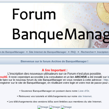
m de BanqueManager
•
Site Internet de BanqueManager
•
FAQ
•
Rechercher
•
Inscription
Bienvenue sur le forum Archive de BanqueManager !
A lire Important :
L'inscription des nouveaux utilisateurs sur ce Forum n'est plus possible.
rouillé
. Il reste cependant accessible à la consultation et un lien
ARCHIVE
a été installé sur
l
e faire sur le nouveau forum du site BanqueManager en vous rendant à cette adresse :
http
egistrer sur le site de BanqueManager, en réutilisant votre login et votre mot de passe pour 
• Soutenez BanqueManager en postant dans notre
Livre d'Or
.
• Retrouvez vos tutoriels et téléchargements sur notre
site Internet
.
• Les téléchargements des versions bêta sont limitées aux membres du site Internet.