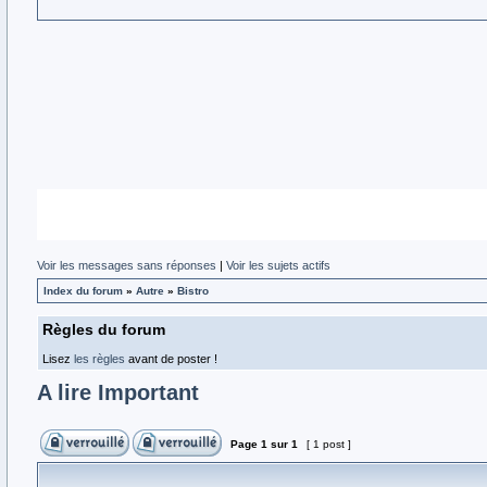
Voir les messages sans réponses
|
Voir les sujets actifs
Index du forum
»
Autre
»
Bistro
Règles du forum
Lisez
les règles
avant de poster !
A lire Important
Page
1
sur
1
[ 1 post ]