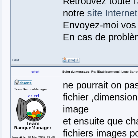
Retrouvez toute l
notre
site Internet
Envoyez-moi vos
En cas de problè
Haut
cricri
Sujet du message:
Re: [Etablissements] Logo Banq
ne pourrait on pas
Team BanqueManager
fichier ,dimension
image
et ensuite que ch
fichiers images p
Inscrit le:
10 Mar 2009 19:48