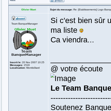
Haut
Olivier Muet
Sujet du message:
Re: [Etablissements] Logo Banq
Si c'est bien sûr 
Team BanqueManager
ma liste
Ca viendra...
______________
Inscrit le:
20 Nov 2007 10:25
Messages:
1516
@ votre écoute
Localisation:
Montbéliard
Le Team Banque
------------------------
Soutenez Banque