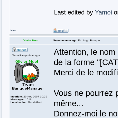
Last edited by
Yamoi
on
Haut
Olivier Muet
Sujet du message:
Re: Logo Banque
Attention, le nom
Team BanqueManager
de la forme "[CA
Merci de le modif
Vous ne pourrez p
Inscrit le:
20 Nov 2007 10:25
Messages:
1516
même...
Localisation:
Montbéliard
Donnez-moi le no