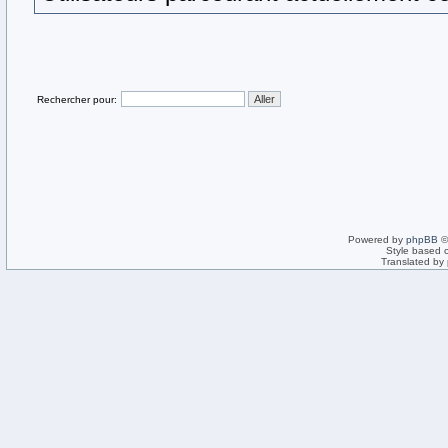
Rechercher pour:
Powered by
phpBB
©
Style based 
Translated by