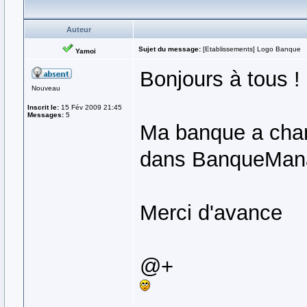
Auteur
Sujet du message:
[Etablissements] Logo Banque
Yamoi
Bonjours à tous !
Nouveau
Inscrit le:
15 Fév 2009 21:45
Messages:
5
Ma banque a chan
dans BanqueMan
Merci d'avance
@+