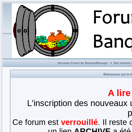
Nouveau Forum de BanqueManager
•
Site Interne
Bienvenue sur le 
A lir
L'inscription des nouveaux u
p
Ce forum est
verrouillé
. Il rest
un lien
ARCHIVE
a été